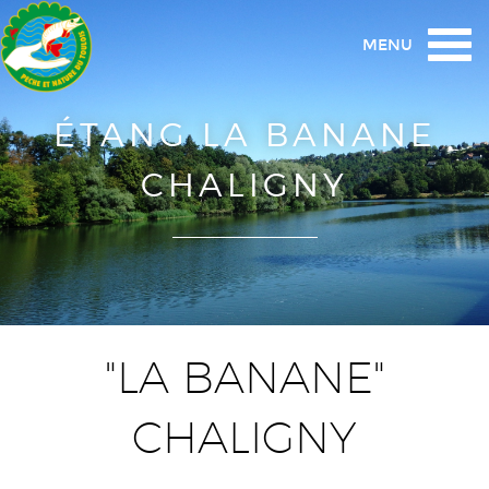
Togg
MENU
navi
ÉTANG LA BANANE
CHALIGNY
"LA BANANE"
CHALIGNY