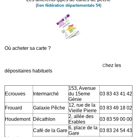
(
lien fédération départementale 54
)
Où acheter sa carte ?
C
hez les
dépositaires habituels
153, Avenue
Ecrouves
Intermarché
du 15eme
03 83 43 41 42
Génie
12, rue de la
Frouard
Galaxie Pêche
03 83 49 18 02
Vieille Pierre
2, allée des
Houdemont
Décathlon
03 83 59 00 00
Erables
6, place de la
Café de la Gare
03 83 24 54 43
Gare