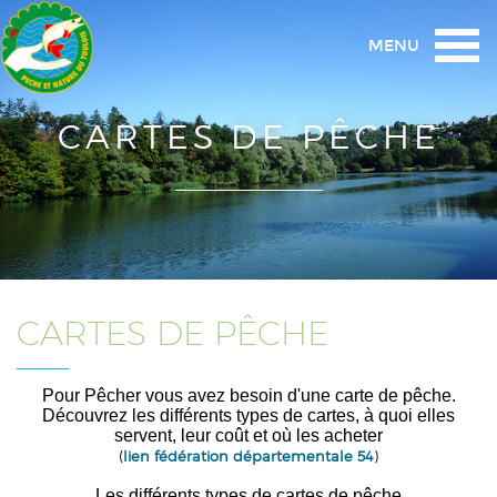
Togg
MENU
navi
CARTES DE PÊCHE
CARTES DE PÊCHE
Pour Pêcher vous avez besoin d'une carte de pêche.
Découvrez les différents types de cartes, à quoi elles
servent, leur coût et où les acheter
(
lien fédération départementale 54
)
Les différents types de cartes de pêche