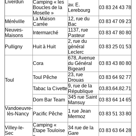
Liverdun
Camping « les
av. E.
Boucles de la
03 83 24 43 78
Lerebourg
Moselle »
La Maison
12, rue du
Méréville
03 83 47 09 23
Carrée
Bac
Neuves-
1137, rue
Intermarché
03 83 47 80 80
Maisons
Pasteur
2, rue du
Pulligny
Huit à Huit
général
03 83 25 01 53
Leclerc
678, Avenue
Cora
du Général
03 83 43 80 80
Bigeard
23, rue
Toul Pêche
03 83 64 92 77
Toul
Drouas
9, rue de la
Tabac la Civette
03.83.64.82.71
République
345 rue Saint
Dom Bar Team
03 83 64 14 65
Mansuy
Vandoeuvre-
1 rue Jean
lès-Nancy
Pacific Pêche
03 83 51 33 80
Mermoz
Camping «
Villey-le-
34 rue de la
Étape Touloise
03 83 63 64 28
Sec
Gare
»